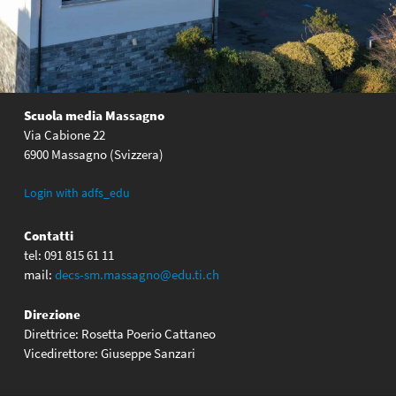
Scuola media Massagno
Via Cabione 22
6900 Massagno (Svizzera)
Login with adfs_edu
Contatti
tel: 091 815 61 11
mail:
decs-sm.massagno@edu.ti.ch
Direzione
Direttrice: Rosetta Poerio Cattaneo
Vicedirettore: Giuseppe Sanzari