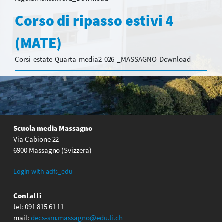
Corso di ripasso estivi 4
(MATE)
Corsi-estate-Quarta-media2-026-_MASSAGNO-Download
Scuola media Massagno
Via Cabione 22
6900 Massagno (Svizzera)
Login with adfs_edu
Contatti
tel: 091 815 61 11
mail:
decs-sm.massagno@edu.ti.ch